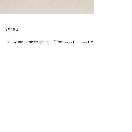
3月19日
〔 メディア掲載 〕「 間 awai 」 vol.03 /
ていねい通販様