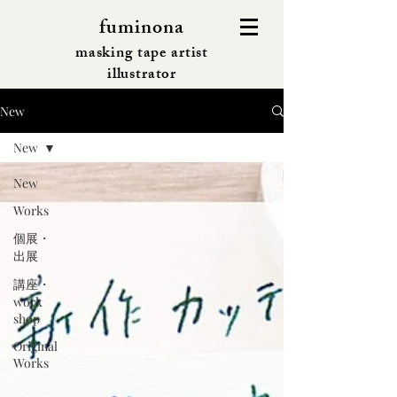
fuminona
masking tape artist
illustrator
New
New
New
Works
個展・
出展
講座・
work
shop
Original
Works