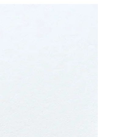
【works】Back cover illustration /ていね
い通販様