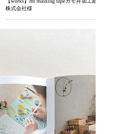
3月21日
【works】mt masking tapeカモ井加工紙
株式会社様