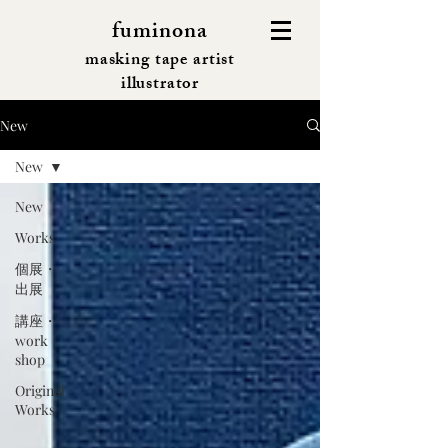
fuminona
masking tape artist
illustrator
New
New
New
Works
個展・
出展
講座・
work
shop
Original
Works