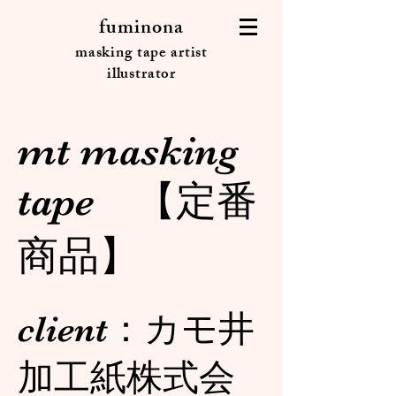
fuminona
masking tape artist
illustrator
mt masking
tape 【定番
商品】
client：カモ井
加工紙株式会