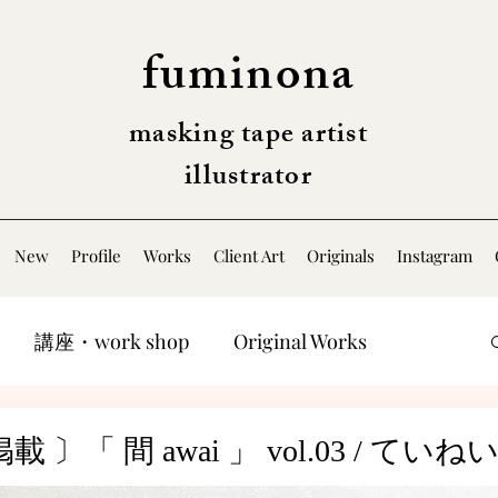
fuminona
masking tape artist
illustrator
New
Profile
Works
Client Art
Originals
Instagram
講座・work shop
Original Works
 〕「 間 awai 」 vol.03 / てい