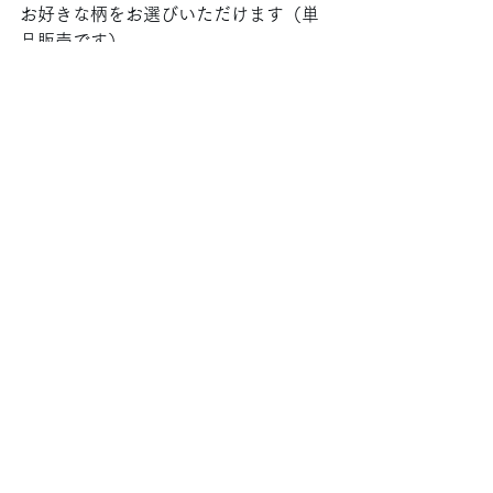
お好きな柄をお選びいただけます（単
品販売です）
🌿🍙
@mt_masking_tape
@mt_maskingtape_event