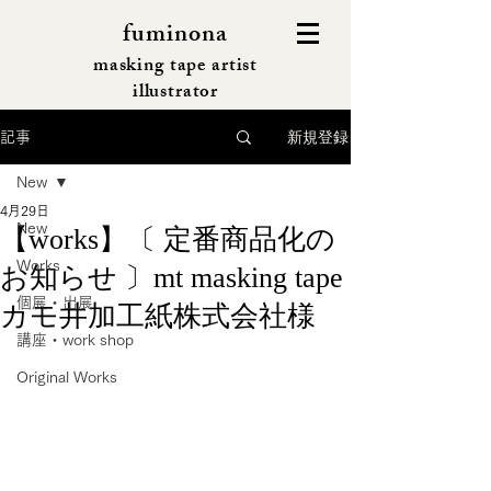
fuminona
masking tape artist
illustrator
新規登録
記事
New
4月29日
New
【works】〔 定番商品化の
Works
お知らせ 〕mt masking tape
個展・出展
カモ井加工紙株式会社様
講座・work shop
Original Works